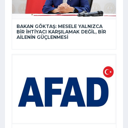
BAKAN GÖKTAŞ: MESELE YALNIZCA
BIR IHTIYACI KARŞILAMAK DEĞIL, BIR
AILENIN GÜÇLENMESI