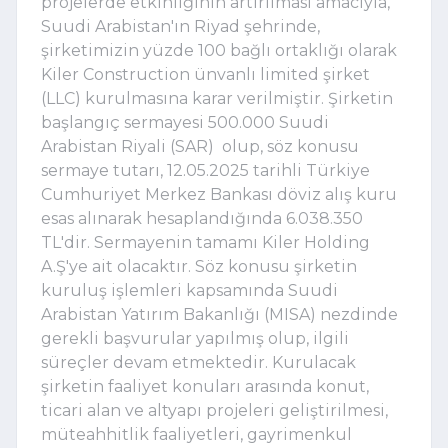
projelerde etkinliğinin artırılması amacıyla,
Suudi Arabistan'ın Riyad şehrinde,
şirketimizin yüzde 100 bağlı ortaklığı olarak
Kiler Construction ünvanlı limited şirket
(LLC) kurulmasına karar verilmiştir. Şirketin
başlangıç sermayesi 500.000 Suudi
Arabistan Riyali (SAR) olup, söz konusu
sermaye tutarı, 12.05.2025 tarihli Türkiye
Cumhuriyet Merkez Bankası döviz alış kuru
esas alınarak hesaplandığında 6.038.350
TL'dir. Sermayenin tamamı Kiler Holding
A.Ş'ye ait olacaktır. Söz konusu şirketin
kuruluş işlemleri kapsamında Suudi
Arabistan Yatırım Bakanlığı (MISA) nezdinde
gerekli başvurular yapılmış olup, ilgili
süreçler devam etmektedir. Kurulacak
şirketin faaliyet konuları arasında konut,
ticari alan ve altyapı projeleri geliştirilmesi,
müteahhitlik faaliyetleri, gayrimenkul