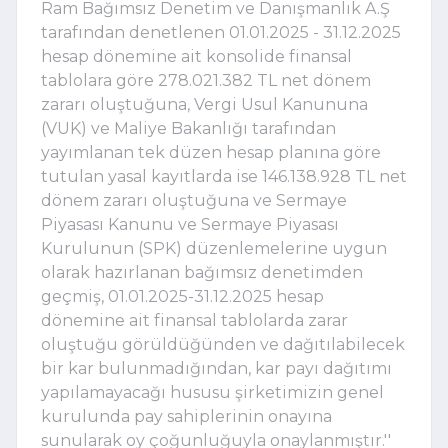
Ram Bağımsız Denetim ve Danışmanlık A.Ş
tarafından denetlenen 01.01.2025 - 31.12.2025
hesap dönemine ait konsolide finansal
tablolara göre 278.021.382 TL net dönem
zararı oluştuğuna, Vergi Usul Kanununa
(VUK) ve Maliye Bakanlığı tarafından
yayımlanan tek düzen hesap planına göre
tutulan yasal kayıtlarda ise 146.138.928 TL net
dönem zararı oluştuğuna ve Sermaye
Piyasası Kanunu ve Sermaye Piyasası
Kurulunun (SPK) düzenlemelerine uygun
olarak hazırlanan bağımsız denetimden
geçmiş, 01.01.2025-31.12.2025 hesap
dönemine ait finansal tablolarda zarar
oluştuğu görüldüğünden ve dağıtılabilecek
bir kar bulunmadığından, kar payı dağıtımı
yapılamayacağı hususu şirketimizin genel
kurulunda pay sahiplerinin onayına
sunularak oy çoğunluğuyla onaylanmıştır.''