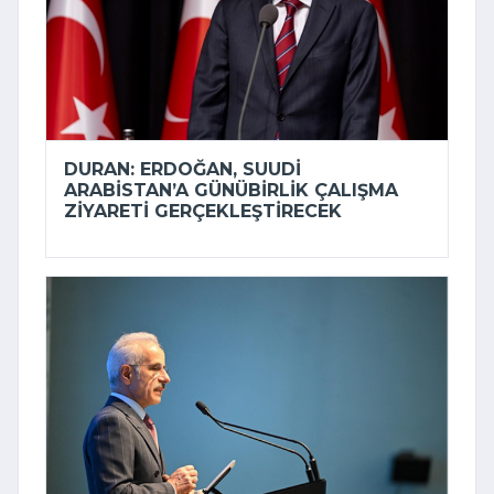
DURAN: ERDOĞAN, SUUDI
ARABISTAN’A GÜNÜBIRLIK ÇALIŞMA
ZIYARETI GERÇEKLEŞTIRECEK